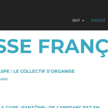
BAP
PRESSE
SSE FRANÇ
PE : LE COLLECTIF S’ORGANISE
utier
LA GARE «FANTÔME» DE CANFRANC EST EN