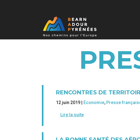
PRE
RENCONTRES DE TERRITOIR
12 juin 2019 |
Economie
,
Presse français
Lire la suite
LA BONNE SANTÉ DES AÉR