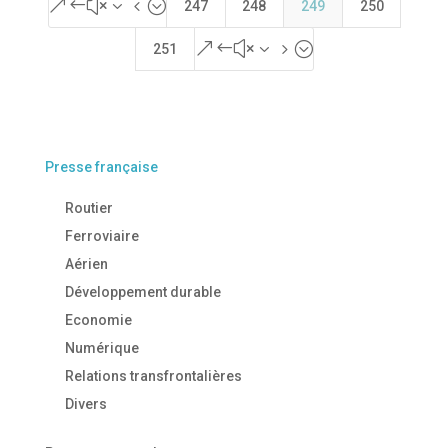
&#x34;
247
248
249
250
&#x35;
251
Presse française
Routier
Ferroviaire
Aérien
Développement durable
Economie
Numérique
Relations transfrontalières
Divers