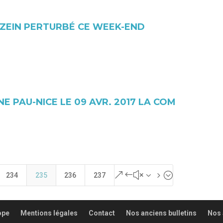
UZEIN PERTURBÉ CE WEEK-END
E PAU-NICE LE 09 AVR. 2017 LA COM
&#x35;
234
235
236
237
ope
Mentions légales
Contact
Nos anciens bulletins
Nos 