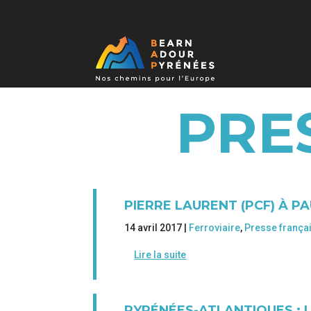
PRE
PIERRE LAURENT (PCF) À P
14 avril 2017 |
Ferroviaire
,
Presse frança
Lire la suite
PYRÉNÉES-ATLANTIQUES : 