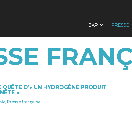
BAP
PRESSE
SSE FRANÇ
E QUÊTE D’« UN HYDROGÈNE PRODUIT
NÈTE »
ble
,
Presse française