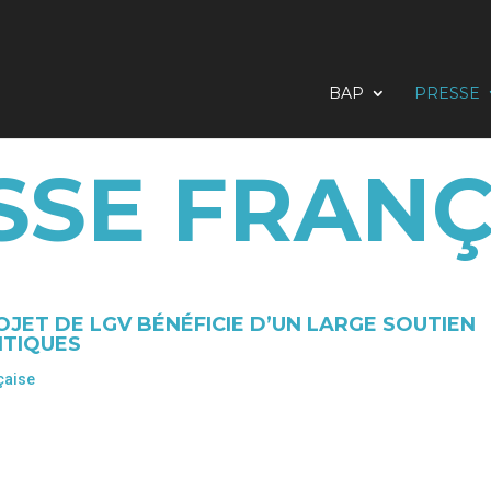
BAP
PRESSE
SSE FRANÇ
JET DE LGV BÉNÉFICIE D’UN LARGE SOUTIEN
NTIQUES
çaise