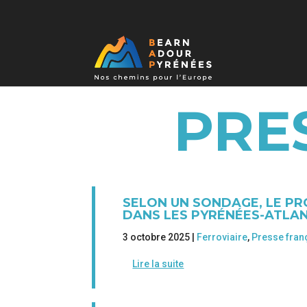
PRE
SELON UN SONDAGE, LE PRO
DANS LES PYRÉNÉES-ATLA
3 octobre 2025 |
Ferroviaire
,
Presse fran
Lire la suite