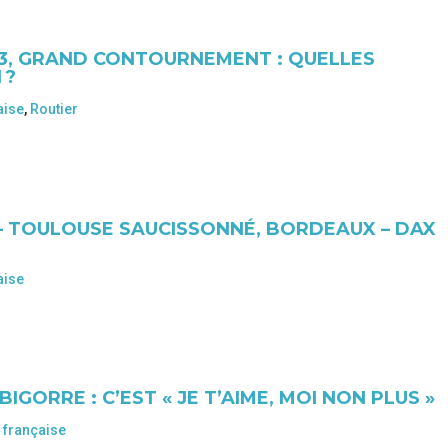
3, GRAND CONTOURNEMENT : QUELLES
 ?
aise
,
Routier
– TOULOUSE SAUCISSONNÉ, BORDEAUX – DAX
aise
GORRE : C’EST « JE T’AIME, MOI NON PLUS »
 française