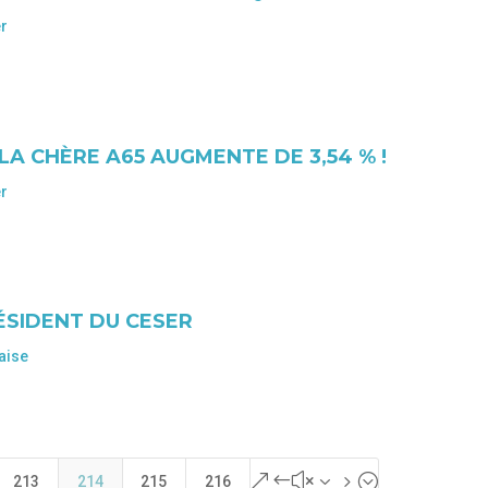
er
LA CHÈRE A65 AUGMENTE DE 3,54 % !
er
ÉSIDENT DU CESER
aise
&#x35;
213
214
215
216