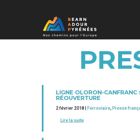
PRE
LIGNE OLORON-CANFRANC :
RÉOUVERTURE
2 février 2018 |
Ferroviaire
,
Presse franç
Lire la suite