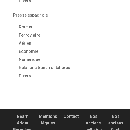
Divers
Presse espagnole
Routier
Ferroviaire
Aérien
Economie
Numérique
Relations transfrontalières
Divers
Béarn
Mentions
Contact
Nos
Nos
Adour
légales
anciens
anciens
Pyrénées,
bulletins
flash