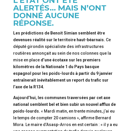
L’ÉTAT ONT ÉTÉ
ALERTÉS… MAIS N’ONT
DONNÉ AUCUNE
RÉPONSE.
Les prédictions de Benoit Simian semblent être
devenues réalité sur le territoire haut-béarnais.
Ce
député girondin spécialiste des infrastructures
routières annonçait au sein de nos colonnes que la
mise en place
d’une écotaxe sur les premiers
kilomètres de la Nationale 1 du Pays basque
espagnol pour les poids-lourds à partir du 9 janvier
entraînerait inévitablement un report du trafic sur
l’axe de la R134.
Aujourd’hui, les communes traversées par cet axe
national semblent bel et bien subir un nouvel afflux de
poids-lourds.
« Mardi matin, en trente minutes, j’ai eu
le temps de compter 20 camions », affirme Bernard
Mora. Le maire d’Asasp-Arros en est certain : « il y a eu