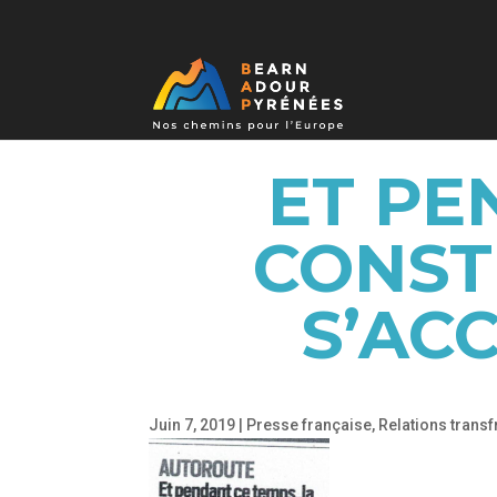
ET PE
CONST
S’AC
Juin 7, 2019
|
Presse française
,
Relations transf