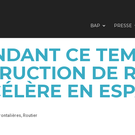
BAP
PRESSE
NDANT CE TEM
RUCTION DE 
CÉLÈRE EN ES
rontalières
,
Routier