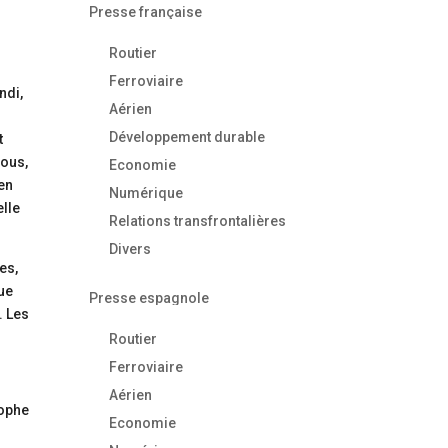
Presse française
Routier
Ferroviaire
ndi,
Aérien
Développement durable
t
cous,
Economie
 en
Numérique
elle
Relations transfrontalières
Divers
es,
que
Presse espagnole
. Les
Routier
Ferroviaire
Aérien
tophe
Economie