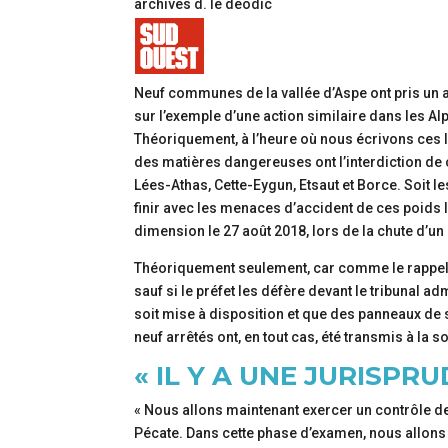
archives d. le deodic
Neuf communes de la vallée d’Aspe ont pris un 
sur l’exemple d’une action similaire dans les A
Théoriquement, à l’heure où nous écrivons ces l
des matières dangereuses ont l’interdiction d
Lées-Athas, Cette-Eygun, Etsaut et Borce. Soit l
finir avec les menaces d’accident de ces poids
dimension le 27 août 2018, lors de la chute d’u
Théoriquement seulement, car comme le rappelle
sauf si le préfet les défère devant le tribunal admi
soit mise à disposition et que des panneaux de s
neuf arrêtés ont, en tout cas, été transmis à la s
« IL Y A UNE JURISPR
« Nous allons maintenant exercer un contrôle de
Pécate. Dans cette phase d’examen, nous allons 