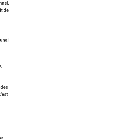
nnel,
it de
bunal
n,
t des
c’est
et