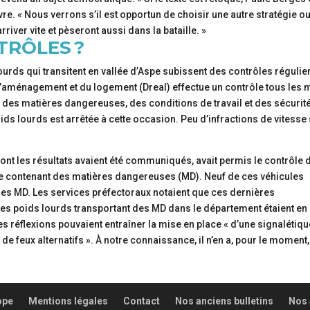
. « Nous verrons s’il est opportun de choisir une autre stratégie o
iver vite et pèseront aussi dans la bataille. »
TRÔLES ?
urds qui transitent en vallée d’Aspe subissent des contrôles régulie
 l’aménagement et du logement (Dreal) effectue un contrôle tous les 
s, des matières dangereuses, des conditions de travail et des sécurit
oids lourds est arrêtée à cette occasion. Peu d’infractions de vitesse
ont les résultats avaient été communiqués, avait permis le contrôle 
re contenant des matières dangereuses (MD). Neuf de ces véhicules
 les MD. Les services préfectoraux notaient que ces dernières
7 les poids lourds transportant des MD dans le département étaient en
es réflexions pouvaient entraîner la mise en place « d’une signalétiqu
feux alternatifs ». À notre connaissance, il n’en a, pour le moment,
ope
Mentions légales
Contact
Nos anciens bulletins
Nos 