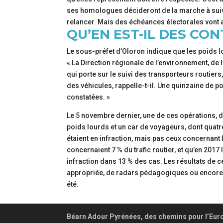
ses homologues décideront de la marche à suivre
relancer. Mais des échéances électorales vont arr
QU’EN EST-IL DES CON
Le sous-préfet d’Oloron indique que les poids lo
« La Direction régionale de l’environnement, de
qui porte sur le suivi des transporteurs routier
des véhicules, rappelle-t-il. Une quinzaine de p
constatées. »
Le 5 novembre dernier, une de ces opérations, d
poids lourds et un car de voyageurs, dont quat
étaient en infraction, mais pas ceux concernant
concernaient 7 % du trafic routier, et qu’en 201
infraction dans 13 % des cas. Les résultats de c
appropriée, de radars pédagogiques ou encore de 
été.
Béarn Adour Pyrénées, des chemins pour l’Eur