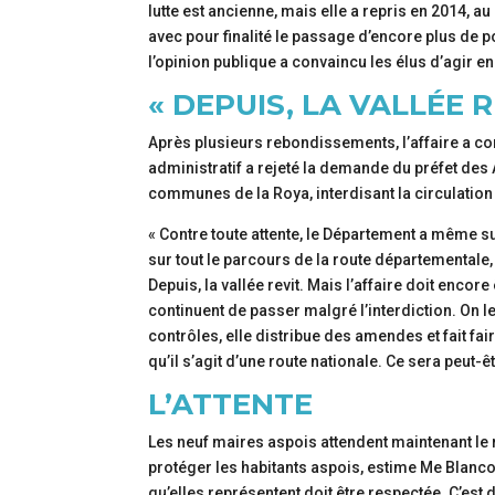
lutte est ancienne, mais elle a repris en 2014,
avec pour finalité le passage d’encore plus de p
l’opinion publique a convaincu les élus d’agir 
« DEPUIS, LA VALLÉE R
Après plusieurs rebondissements, l’affaire a con
administratif a rejeté la demande du préfet des 
communes de la Roya, interdisant la circulation 
« Contre toute attente, le Département a même su
sur tout le parcours de la route départementa
Depuis, la vallée revit. Mais l’affaire doit encor
continuent de passer malgré l’interdiction. On l
contrôles, elle distribue des amendes et fait fai
qu’il s’agit d’une route nationale. Ce sera peut-êtr
L’ATTENTE
Les neuf maires aspois attendent maintenant le re
protéger les habitants aspois, estime Me Blan
qu’elles représentent doit être respectée. C’est 