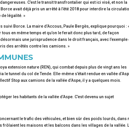
ngereuses. C’est le transit transfrontalier qui est ici visé, et non la
ce avait déjà pris un arrêté à l’été 2018 pour interdire la circulati
 de légalité. »
pas suivi Borce. La maire d’Accous, Paule Bergès, explique pourquoi : 
er tous en même temps et qu’on le ferait donc plus tard, de façon
a désormais une jurisprudence dans le droit français, avec l’exemple
pris des arrêtés contre les camions. »
OMMUNES
Roya extension nature (REN), qui combat depuis plus de vingt ans les
 via le tunnel du col de Tende. Elle-même s’était rendue en vallée d’As
lectif Stop aux camions de la vallée d’Aspe, il y a quelques mois.
rotéger les habitants de la vallée d’Aspe. C’est devenu un sujet
rnant le trafic des véhicules, et bien sûr des poids lourds, dans
s frôlaient les maisons et les balcons dans les villages de la vallée. 