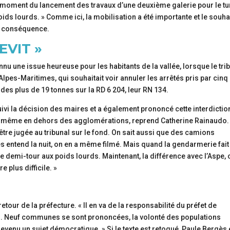
 au moment du lancement des travaux d’une deuxième galerie pour le tu
oids lourds. » Comme ici, la mobilisation a été importante et le souha
en conséquence.
EVIT »
nu une issue heureuse pour les habitants de la vallée, lorsque le tri
Alpes-Maritimes, qui souhaitait voir annuler les arrêtés pris par cinq
des plus de 19 tonnes sur la RD 6 204, leur RN 134.
ivi la décision des maires et a également prononcé cette interdictio
le, même en dehors des agglomérations, reprend Catherine Rainaudo.
e être jugée au tribunal sur le fond. On sait aussi que des camions
es entend la nuit, on en a même filmé. Mais quand la gendarmerie fai
re demi-tour aux poids lourds. Maintenant, la différence avec l’Aspe, 
e plus difficile. »
tour de la préfecture. « Il en va de la responsabilité du préfet de
co. Neuf communes se sont prononcées, la volonté des populations
devenu un sujet démocratique. » Si le texte est retoqué, Paule Bergès 