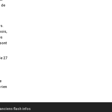
u de
rs.
mois,
és
 sont
de 27
e
 rien
anciens flash infos