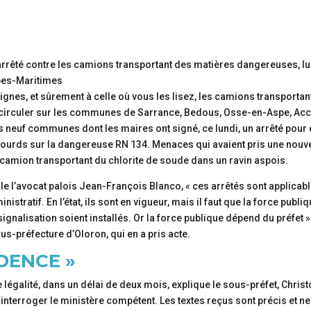
arrêté contre les camions transportant des matières dangereuses, lu
lpes-Maritimes
ignes, et sûrement à celle où vous les lisez, les camions transportan
e circuler sur les communes de Sarrance, Bedous, Osse-en-Aspe, Ac
es neuf communes dont les maires ont signé, ce lundi, un arrêté pour
 lourds sur la dangereuse RN 134. Menaces qui avaient pris une nouv
n camion transportant du chlorite de soude dans un ravin aspois.
 l’avocat palois Jean-François Blanco, « ces arrêtés sont applicabl
nistratif. En l’état, ils sont en vigueur, mais il faut que la force publi
ignalisation soient installés. Or la force publique dépend du préfet »
ous-préfecture d’Oloron, qui en a pris acte.
UDENCE »
 légalité, dans un délai de deux mois, explique le sous-préfet, Chris
interroger le ministère compétent. Les textes reçus sont précis et ne