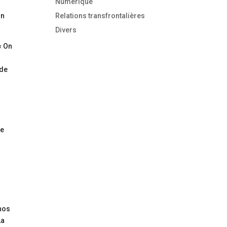
Numérique
on
Relations transfrontalières
Divers
« On
 de
pe
 nos
La