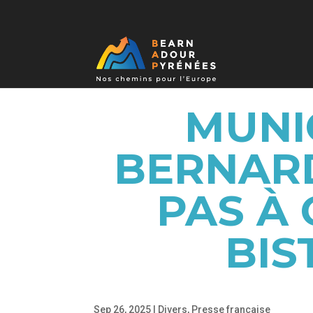
MUNI
BERNAR
PAS À 
BIS
Sep 26, 2025
|
Divers
,
Presse française