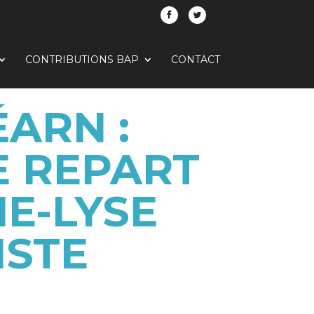
CONTRIBUTIONS BAP
CONTACT
ARN :
 REPART
IE-LYSE
ISTE