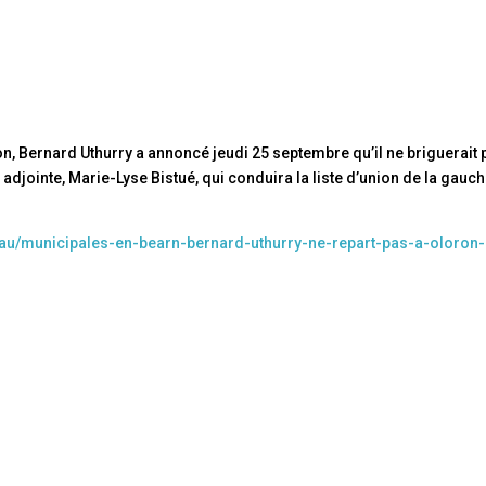
on, Bernard Uthurry a annoncé jeudi 25 septembre qu’il ne briguerait 
djointe, Marie-Lyse Bistué, qui conduira la liste d’union de la gauch
/pau/municipales-en-bearn-bernard-uthurry-ne-repart-pas-a-oloron-