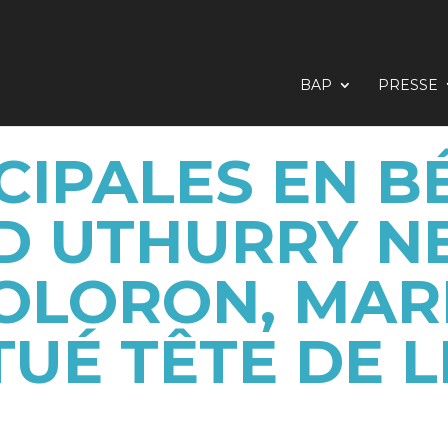
BAP
PRESSE
CIPALES EN BÉ
D UTHURRY NE
OLORON, MAR
TUÉ TÊTE DE L