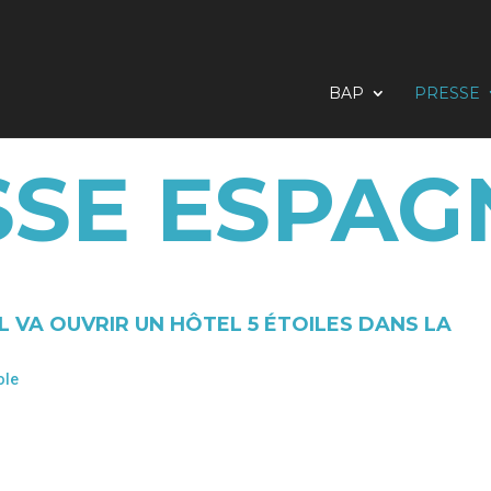
BAP
PRESSE
SSE ESPAG
 VA OUVRIR UN HÔTEL 5 ÉTOILES DANS LA
ole