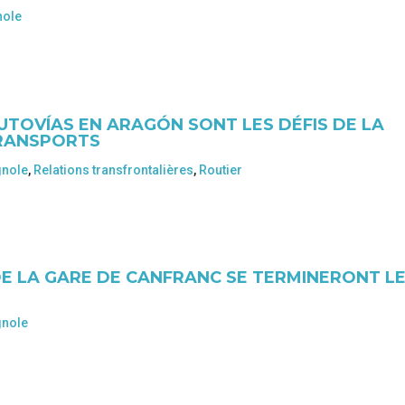
nole
AUTOVÍAS EN ARAGÓN SONT LES DÉFIS DE LA
TRANSPORTS
gnole
,
Relations transfrontalières
,
Routier
R DE LA GARE DE CANFRANC SE TERMINERONT L
gnole