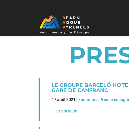
PRE
LE GROUPE BARCELÓ HOTEL
GARE DE CANFRANC
17 août 2021 |
Economie
,
Presse espagn
Lire la suite