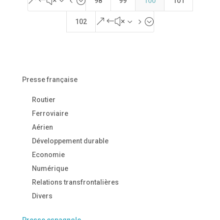
&#x34;
98
99
100
101
&#x35;
102
Presse française
Routier
Ferroviaire
Aérien
Développement durable
Economie
Numérique
Relations transfrontalières
Divers
Presse espagnole