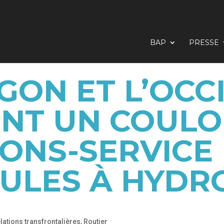
BAP
PRESSE
GON ET L’OCC
NT UN COULO
IONS-SERVICE
CULES À HYDR
lations transfrontalières
,
Routier