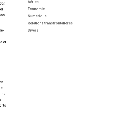
Aérien
agón
Economie
cer
ans
Numérique
Relations transfrontalières
de-
Divers
e et
 en
de
oins
e
orts