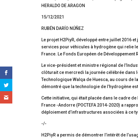
HERALDO DE ARAGON
15/12/2021
RUBÉN DARÍO NÚÑEZ
Le projet H2PiyR, développé entre juillet 2016 et 
services pour véhicules à hydrogène qui relie l
France. Le Fonds Européen de Développement Ré
Le vice-président et ministre régional de l’Indus
clôturait ce mercredi la journée célébrée dans l
Technologique Walqa de Huesca, au cours de laqu
démontré que la technologie de l’hydrogène est 
Cette initiative, qui était placée dans le cadre 
France -Andorre (POCTEFA 2014-2020) a rapproché
déploiement d’infrastructures associées à ce t
-/-
H2PiyR a permis de démontrer l’intérêt de l’usa