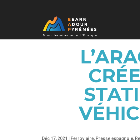
L’ARA
CRÉE
STAT
VÉHI
Déc 17, 2021
|
Ferroviaire
,
Presse espagnole
,
Re