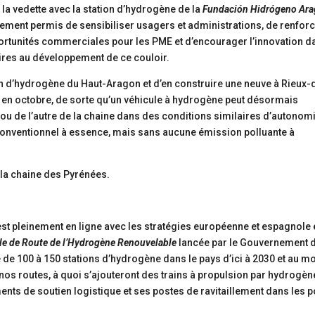
la vedette avec la station d’hydrogène de la
Fundación Hidrógeno Ar
galement permis de sensibiliser usagers et administrations, de renfor
rtunités commerciales pour les PME et d’encourager l’innovation d
res au développement de ce couloir.
tion d’hydrogène du Haut-Aragon et d’en construire une neuve à Rieux-
e en octobre, de sorte qu’un véhicule à hydrogène peut désormais
é ou de l’autre de la chaine dans des conditions similaires d’autonomi
conventionnel à essence, mais sans aucune émission polluante à
 la chaine des Pyrénées.
 est pleinement en ligne avec les stratégies européenne et espagnole
lle de Route de l’Hydrogène Renouvelable
lancée par le Gouvernement 
e de 100 à 150 stations d’hydrogène dans le pays d’ici à 2030 et au m
r nos routes, à quoi s’ajouteront des trains à propulsion par hydrogèn
nts de soutien logistique et ses postes de ravitaillement dans les p