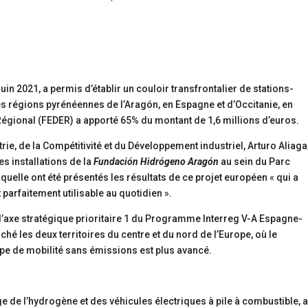
juin 2021, a permis d’établir un couloir transfrontalier de stations-
es régions pyrénéennes de l’Aragón, en Espagne et d’Occitanie, en
gional (FEDER) a apporté 65% du montant de 1,6 millions d’euros.
trie, de la Compétitivité et du Développement industriel, Arturo Aliaga
es installations de la
Fundación Hidrógeno Aragón
au sein du Parc
elle ont été présentés les résultats de ce projet européen « qui a
parfaitement utilisable au quotidien ».
de l’axe stratégique prioritaire 1 du Programme Interreg V-A Espagne-
 les deux territoires du centre et du nord de l’Europe, où le
ype de mobilité sans émissions est plus avancé.
ge de l’hydrogène et des véhicules électriques à pile à combustible, 