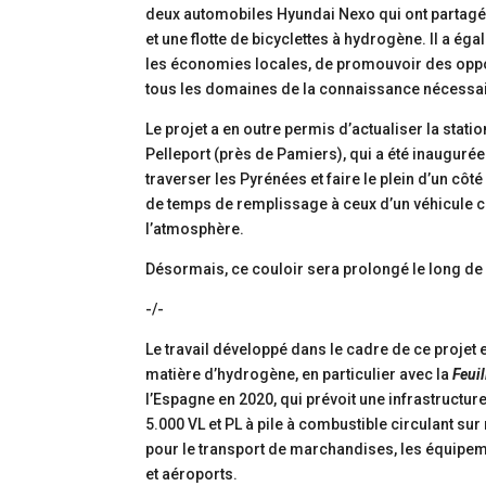
deux automobiles Hyundai Nexo qui ont partagé 
et une flotte de bicyclettes à hydrogène. Il a é
les économies locales, de promouvoir des oppo
tous les domaines de la connaissance nécessai
Le projet a en outre permis d’actualiser la sta
Pelleport (près de Pamiers), qui a été inauguré
traverser les Pyrénées et faire le plein d’un côt
de temps de remplissage à ceux d’un véhicule 
l’atmosphère.
Désormais, ce couloir sera prolongé le long de
-/-
Le travail développé dans le cadre de ce projet
matière d’hydrogène, en particulier avec la
Feui
l’Espagne en 2020, qui prévoit une infrastructur
5.000 VL et PL à pile à combustible circulant su
pour le transport de marchandises, les équipeme
et aéroports.