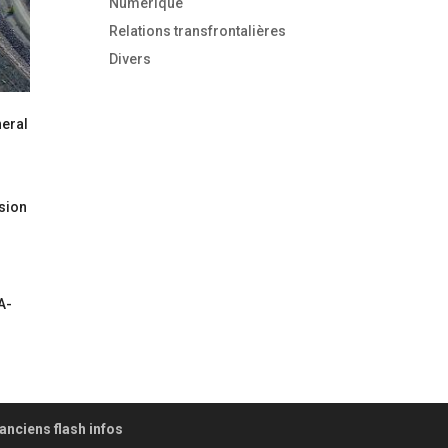
Numérique
Relations transfrontalières
Divers
neral
nsion
A-
anciens flash infos