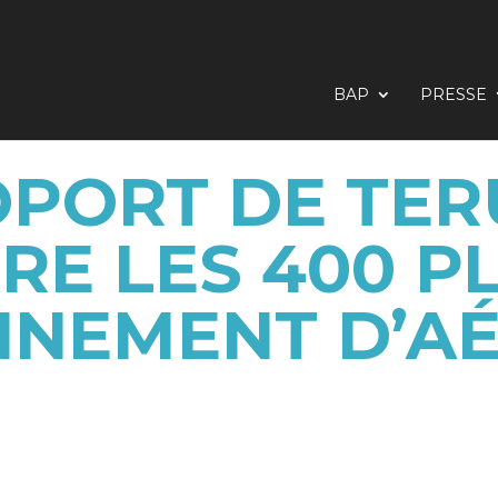
BAP
PRESSE
OPORT DE TER
RE LES 400 P
NNEMENT D’A