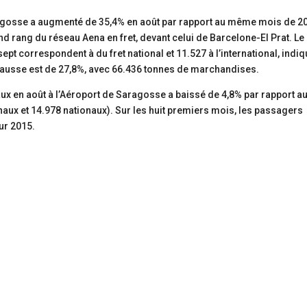
ragosse a augmenté de 35,4% en août par rapport au même mois de 2
ond rang du réseau Aena en fret, devant celui de Barcelone-El Prat. Le
pt correspondent à du fret national et 11.527 à l’international, indiq
 hausse est de 27,8%, avec 66.436 tonnes de marchandises.
x en août à l’Aéroport de Saragosse a baissé de 4,8% par rapport a
aux et 14.978 nationaux). Sur les huit premiers mois, les passagers
ur 2015.