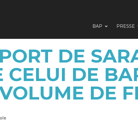
BAP
PRESSE
OPORT DE SAR
 CELUI DE B
 VOLUME DE F
ole