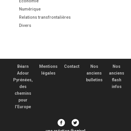
Economie
Numérique
Relations transfrontalières
Divers
Béarn
Mentions
Contact
Nos
Nos
Adour
légales
anciens
anciens
Pyrénées,
bulletins
flash
des
infos
chemins
pour
l’Europe
une création
spiral