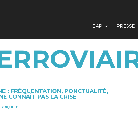
BAP
PRESSE
ERROVIAI
NE : FRÉQUENTATION, PONCTUALITÉ,
NE CONNAÎT PAS LA CRISE
française