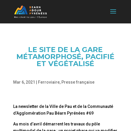
LE SITE DE LA GARE
MÉTAMORPHOSÉ, PACIFIÉ
ET VÉGÉTALISÉ
Mar 6, 2021
|
Ferroviaire
,
Presse française
La newsletter de la Ville de Pau et de la Communauté
d’Agglomération Pau Béarn Pyrénées #69
Au mois d’avril démarrent les travaux du pôle
multimodal de la gare : un projet phare qui va modifier