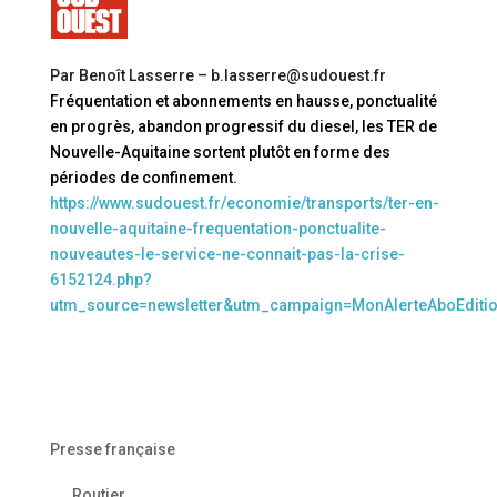
Par Benoît Lasserre – b.lasserre@sudouest.fr
Fréquentation et abonnements en hausse, ponctualité
en progrès, abandon progressif du diesel, les TER de
Nouvelle-Aquitaine sortent plutôt en forme des
périodes de confinement.
https://www.sudouest.fr/economie/transports/ter-en-
nouvelle-aquitaine-frequentation-ponctualite-
nouveautes-le-service-ne-connait-pas-la-crise-
6152124.php?
utm_source=newsletter&utm_campaign=MonAlerteAboEdit
Presse française
Routier