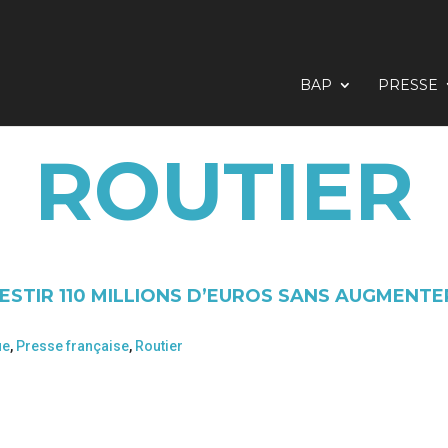
BAP
PRESSE
ROUTIER
ESTIR 110 MILLIONS D’EUROS SANS AUGMENTE
ue
,
Presse française
,
Routier