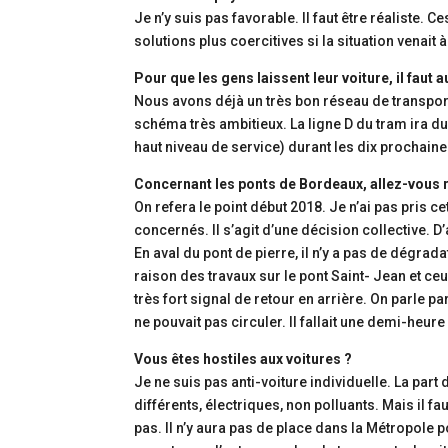
Je n’y suis pas favorable. Il faut être réaliste
solutions plus coercitives si la situation venait 
Pour que les gens laissent leur voiture, il faut
Nous avons déjà un très bon réseau de transpo
schéma très ambitieux. La ligne D du tram ira du 
haut niveau de service) durant les dix prochain
Concernant les ponts de Bordeaux, allez-vous ro
On refera le point début 2018. Je n’ai pas pris ce
concernés. Il s’agit d’une décision collective. D’
En aval du pont de pierre, il n’y a pas de dégrad
raison des travaux sur le pont Saint- Jean et ceu
très fort signal de retour en arrière. On parle p
ne pouvait pas circuler. Il fallait une demi-heure
Vous êtes hostiles aux voitures ?
Je ne suis pas anti-voiture individuelle. La part
différents, électriques, non polluants. Mais il 
pas. Il n’y aura pas de place dans la Métropole po