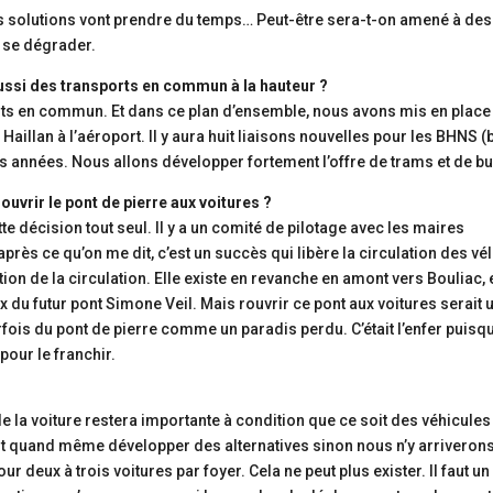
. Ces solutions vont prendre du temps… Peut-être sera-t-on amené à des
à se dégrader.
 aussi des transports en commun à la hauteur ?
rts en commun. Et dans ce plan d’ensemble, nous avons mis en place
Haillan à l’aéroport. Il y aura huit liaisons nouvelles pour les BHNS (
es années. Nous allons développer fortement l’offre de trams et de bu
uvrir le pont de pierre aux voitures ?
tte décision tout seul. Il y a un comité de pilotage avec les maires
après ce qu’on me dit, c’est un succès qui libère la circulation des vé
ation de la circulation. Elle existe en revanche en amont vers Bouliac, 
x du futur pont Simone Veil. Mais rouvrir ce pont aux voitures serait 
arfois du pont de pierre comme un paradis perdu. C’était l’enfer puisq
 pour le franchir.
 de la voiture restera importante à condition que ce soit des véhicules
faut quand même développer des alternatives sinon nous n’y arriveron
ur deux à trois voitures par foyer. Cela ne peut plus exister. Il faut un