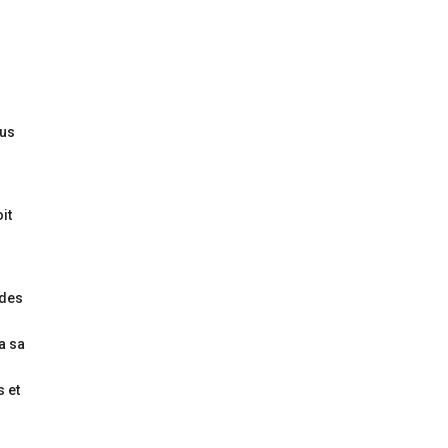
lus
it
ndes
ra sa
s et