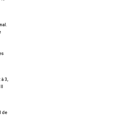
nal.
e
es
 à 3,
Il
d de