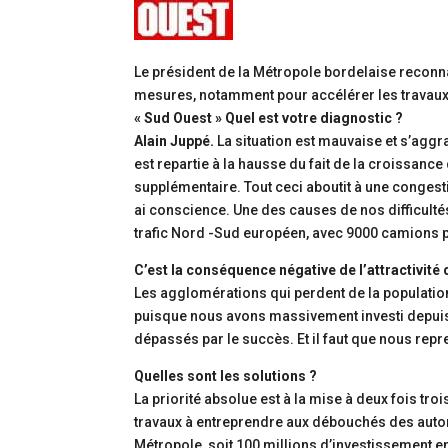
Le président de la Métropole bordelaise reconnaî
mesures, notamment pour accélérer les travaux
« Sud Ouest » Quel est votre diagnostic ?
A
lain Juppé.
La situation est mauvaise et s’aggr
est repartie à la hausse du fait de la croissan
supplémentaire. Tout ceci aboutit à une congest
ai conscience. Une des causes de nos difficultés
trafic Nord -Sud européen, avec 9000 camions pa
C’est la conséquence négative de l’attractivité
Les agglomérations qui perdent de la populatio
puisque nous avons massivement investi depuis
dépassés par le succès. Et il faut que nous repren
Quelles sont les solutions ?
La priorité absolue est à la mise à deux fois troi
travaux à entreprendre aux débouchés des autorou
Métropole, soit 100 millions d’investissement e