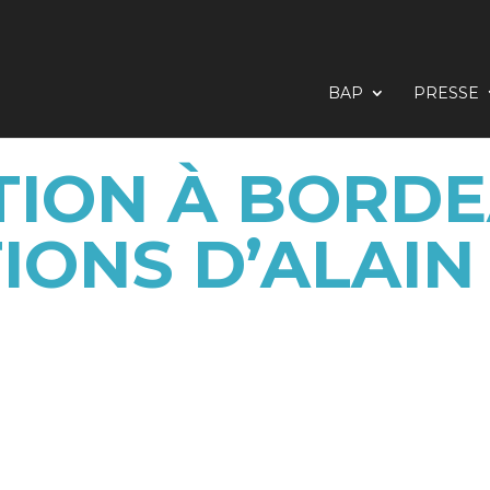
BAP
PRESSE
TION À BORDEA
IONS D’ALAIN