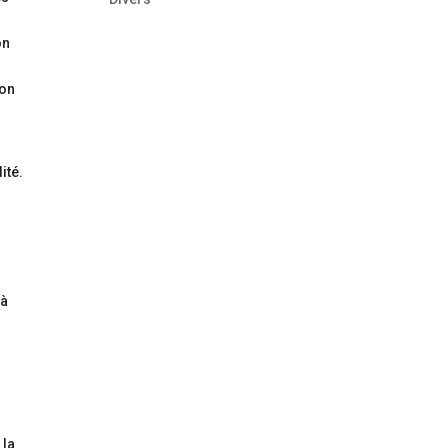
on
non
ité.
.
 à
 la