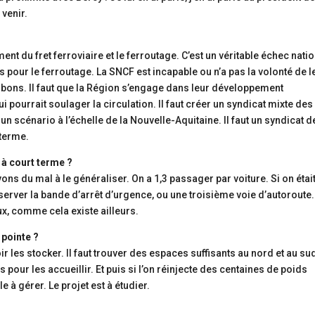
venir.
t du fret ferroviaire et le ferroutage. C’est un véritable échec natio
s pour le ferroutage. La SNCF est incapable ou n’a pas la volonté de l
bons. Il faut que la Région s’engage dans leur développement
 pourrait soulager la circulation. Il faut créer un syndicat mixte des
 un scénario à l’échelle de la Nouvelle-Aquitaine. Il faut un syndicat d
 terme.
 à court terme ?
ons du mal à le généraliser. On a 1,3 passager par voiture. Si on était
réserver la bande d’arrêt d’urgence, ou une troisième voie d’autoroute. 
x, comme cela existe ailleurs.
 pointe ?
r les stocker. Il faut trouver des espaces suffisants au nord et au su
pour les accueillir. Et puis si l’on réinjecte des centaines de poids
 à gérer. Le projet est à étudier.