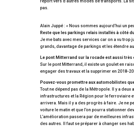
report vers d’autres modes de transports. La s
pas.
Alain Juppé : « Nous sommes aujourd’hui un pe
Reste que les parkings relais installés à côté 
Je me bats avec mes services car on a vu trop ju
grands, davantage de parkings et les étendre au d
Le pont Mitterrand sur la rocade est aussi très
Sur le pont Mitterrand, il existe un goulet en rai
engager des travaux et la supprimer en 2018-2019,
Pouvez-vous promettre aux automobilistes que l
Tout ne dépend pas de la Métropole. Il y a deux 
infrastructures et la Région pour le ferroviaire 
arrivera. Mais il y a des progrès à faire. Je ne 
voiture le matin et que l’on pourra stationner d
L’amélioration passera par de meilleures infra
des autres. Il faut se préparer à changer ses ha