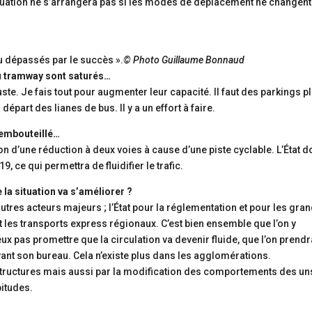
ituation ne s’arrangera pas si les modes de déplacement ne changent
u dépassés par le succès ».
© Photo
Guillaume Bonnaud
du tramway sont saturés…
ste. Je fais tout pour augmenter leur capacité. Il faut des parkings p
épart des lianes de bus. Il y a un effort à faire.
 embouteillé…
son d’une réduction à deux voies à cause d’une piste cyclable. L’État do
 ce qui permettra de fluidifier le trafic.
a situation va s’améliorer ?
autres acteurs majeurs ; l’État pour la réglementation et pour les gra
et les transports express régionaux. C’est bien ensemble que l’on y
peux pas promettre que la circulation va devenir fluide, que l’on prend
evant son bureau. Cela n’existe plus dans les agglomérations.
structures mais aussi par la modification des comportements des un
bitudes.