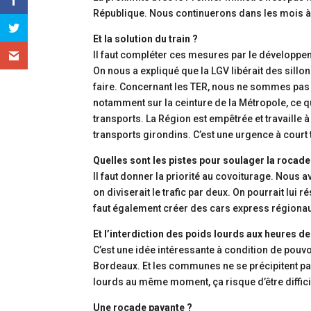
République. Nous continuerons dans les mois à 
Et la solution du train ?
Il faut compléter ces mesures par le développemen
On nous a expliqué que la LGV libérait des sillon
faire. Concernant les TER, nous ne sommes pas 
notamment sur la ceinture de la Métropole, ce qui
transports. La Région est empêtrée et travaille à
transports girondins. C’est une urgence à court
Quelles sont les pistes pour soulager la rocade
Il faut donner la priorité au covoiturage. Nous av
on diviserait le trafic par deux. On pourrait lui 
faut également créer des cars express régionau
Et l’interdiction des poids lourds aux heures de
C’est une idée intéressante à condition de pouvoi
Bordeaux. Et les communes ne se précipitent pas 
lourds au même moment, ça risque d’être difficile
Une rocade payante ?