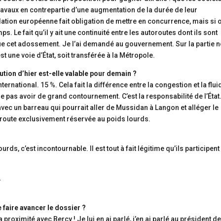
ravaux en contrepartie d’une augmentation de la durée de leur
islation européenne fait obligation de mettre en concurrence, mais si 
s. Le fait qu’il y ait une continuité entre les autoroutes dont ils sont
ifie cet adossement. Je l’ai demandé au gouvernement. Sur la partie 
t une voie d’État, soit transférée à la Métropole.
tion d’hier est-elle valable pour demain ?
nternational. 15 %. Cela fait la différence entre la congestion et la fluid
ne pas avoir de grand contournement. C’est la responsabilité de l’État
vec un barreau qui pourrait aller de Mussidan à Langon et alléger le
oroute exclusivement réservée au poids lourds.
urds, c’est incontournable. Il est tout à fait légitime qu’ils participent
…
 faire avancer le dossier ?
 proximité avec Bercy ! Je lui en ai parlé, j’en ai parlé au président de