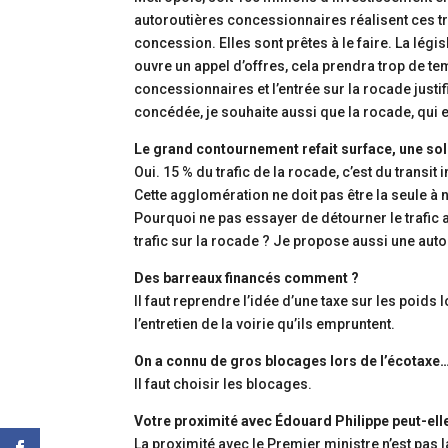
autoroutières concessionnaires réalisent ces t
concession. Elles sont prêtes à le faire. La lég
ouvre un appel d’offres, cela prendra trop de temp
concessionnaires et l’entrée sur la rocade just
concédée, je souhaite aussi que la rocade, qui es
Le grand contournement refait surface, une solu
Oui. 15 % du trafic de la rocade, c’est du transit i
Cette agglomération ne doit pas être la seule à 
Pourquoi ne pas essayer de détourner le trafic a
trafic sur la rocade ? Je propose aussi une aut
Des barreaux financés comment ?
Il faut reprendre l’idée d’une taxe sur les poids lo
l’entretien de la voirie qu’ils empruntent.
On a connu de gros blocages lors de l’écotaxe
Il faut choisir les blocages.
Votre proximité avec Édouard Philippe peut-elle
La proximité avec le Premier ministre n’est pas la