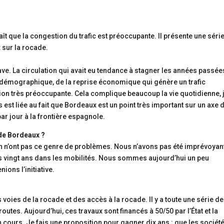
t que la congestion du trafic est préoccupante. Il présente une séri
 sur la rocade.
ave. La circulation qui avait eu tendance à stagner les années passée
ce démographique, de la reprise économique qui génère un trafic
ion très préoccupante. Cela complique beaucoup la vie quotidienne, j
 est liée au fait que Bordeaux est un point très important sur un axe 
r jour à la frontière espagnole.
 de Bordeaux ?
n n’ont pas ce genre de problèmes. Nous n’avons pas été imprévoyan
 vingt ans dans les mobilités. Nous sommes aujourd’hui un peu
ions l’initiative.
s voies de la rocade et des accès à la rocade. Il y a toute une série de
tes. Aujourd’hui, ces travaux sont financés à 50/50 par l’État et la
n cours. Je fais une proposition pour gagner dix ans : que les sociét