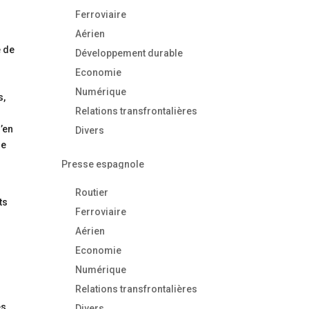
Ferroviaire
Aérien
e de
Développement durable
Economie
Numérique
s,
Relations transfrontalières
’en
Divers
de
Presse espagnole
Routier
ts
Ferroviaire
Aérien
Economie
Numérique
Relations transfrontalières
és
Divers