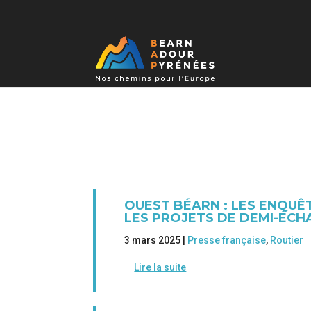
OUEST BÉARN : LES ENQU
LES PROJETS DE DEMI-ÉC
3 mars 2025 |
Presse française
,
Routier
Lire la suite