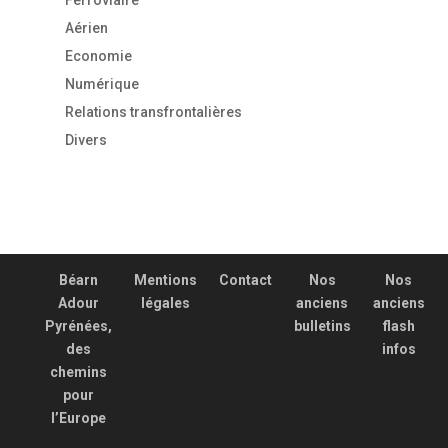
Ferroviaire
Aérien
Economie
Numérique
Relations transfrontalières
Divers
Béarn
Mentions
Contact
Nos
Nos
Adour
légales
anciens
anciens
Pyrénées,
bulletins
flash
des
infos
chemins
pour
l’Europe