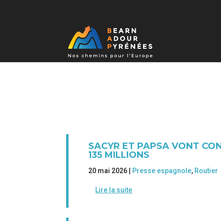
SACYR ET PAPSA VONT CO
135 MILLIONS
20 mai 2026 |
Presse espagnole
,
Routier
Lire la suite