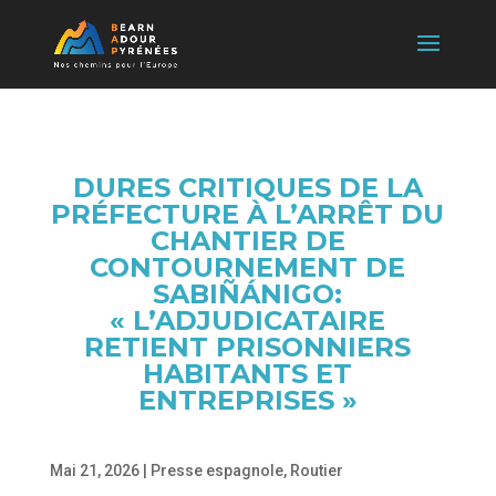
DURES CRITIQUES DE LA
PRÉFECTURE À L’ARRÊT DU
CHANTIER DE
CONTOURNEMENT DE
SABIÑÁNIGO:
« L’ADJUDICATAIRE
RETIENT PRISONNIERS
HABITANTS ET
ENTREPRISES »
Mai 21, 2026
|
Presse espagnole
,
Routier