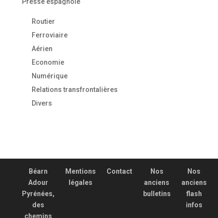
Presse espagnole
Routier
Ferroviaire
Aérien
Economie
Numérique
Relations transfrontalières
Divers
Béarn
Mentions
Contact
Nos
Nos
Adour
légales
anciens
anciens
Pyrénées,
bulletins
flash
des
infos
chemins