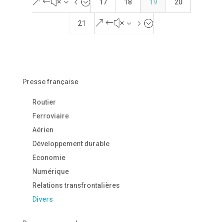
&#x34;
17
18
19
20
&#x35;
21
Presse française
Routier
Ferroviaire
Aérien
Développement durable
Economie
Numérique
Relations transfrontalières
Divers