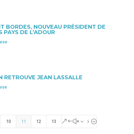
NT BORDES, NOUVEAU PRÉSIDENT DE
ES PAYS DE L’ADOUR
aise
AN RETROUVE JEAN LASSALLE
aise
&#x35;
10
11
12
13