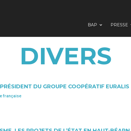
BAP
PRESSE
DIVERS
PRÉSIDENT DU GROUPE COOPÉRATIF EURALIS
e française
SME, LES PROJETS DE L’ÉTAT EN HAUT-BÉARN