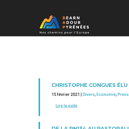
CHRISTOPHE CONGUES ÉLU 
15 février 2021 |
Divers
,
Economie
,
Press
Lire la suite
DE LA RN134 AU PASTORALI