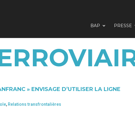
BAP
PRESSE
ERROVIAI
ANFRANC » ENVISAGE D’UTILISER LA LIGNE
ole
,
Relations transfrontalières