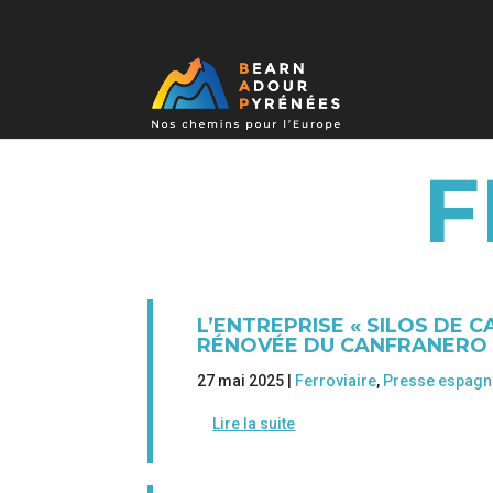
F
L’ENTREPRISE « SILOS DE C
RÉNOVÉE DU CANFRANERO
27 mai 2025 |
Ferroviaire
,
Presse espagn
Lire la suite