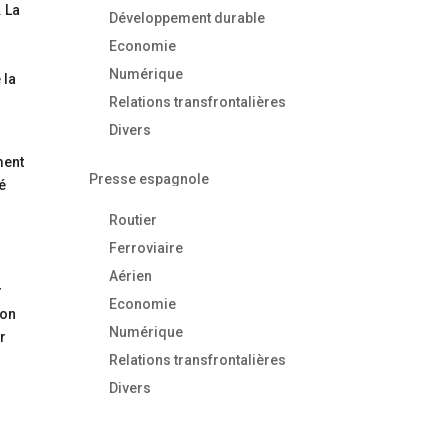
. La
Développement durable
Economie
Numérique
 la
Relations transfrontalières
Divers
l
ment
Presse espagnole
ué
Routier
Ferroviaire
Aérien
r
Economie
ion
Numérique
ir
Relations transfrontalières
Divers