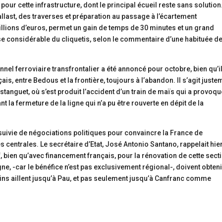
ur cette infrastructure, dont le principal écueil reste sans solution
llast, des traverses et préparation au passage à l’écartement
illions d’euros, permet un gain de temps de 30 minutes et un grand
se considérable du cliquetis, selon le commentaire d’une habituée de
unnel ferroviaire transfrontalier a été annoncé pour octobre, bien qu’i
s, entre Bedous et la frontière, toujours à l’abandon. Il s’agit juste
’Estanguet, où s’est produit l’accident d’un train de maïs qui a provoq
t la fermeture de la ligne qui n’a pu être rouverte en dépit de la
e suivie de négociations politiques pour convaincre la France de
 centrales. Le secrétaire d’Etat, José Antonio Santano, rappelait hie
f, bien qu’avec financement français, pour la rénovation de cette sect
gne, -car le bénéfice n’est pas exclusivement régional-, doivent obten
rains aillent jusqu’à Pau, et pas seulement jusqu’à Canfranc comme