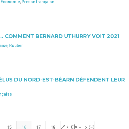
Economie
,
Presse française
N… COMMENT BERNARD UTHURRY VOIT 2021
aise
,
Routier
 ÉLUS DU NORD-EST-BÉARN DÉFENDENT LEUR
nçaise
&#x35;
15
16
17
18