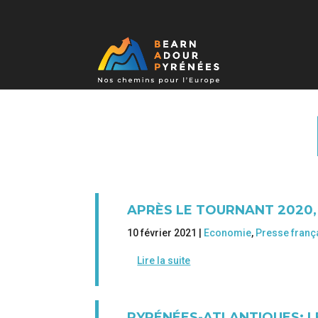
APRÈS LE TOURNANT 2020
10 février 2021 |
Economie
,
Presse franç
Lire la suite
PYRÉNÉES-ATLANTIQUES: 