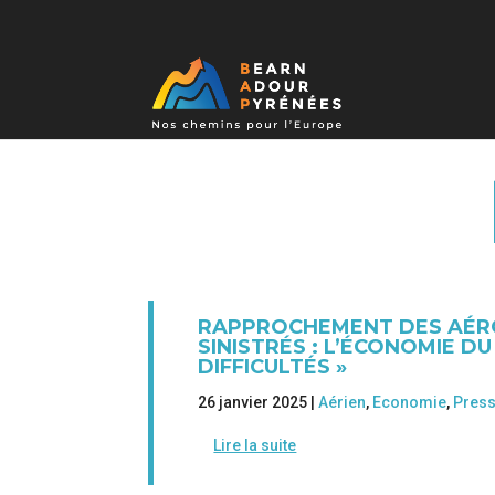
RAPPROCHEMENT DES AÉRO
SINISTRÉS : L’ÉCONOMIE DU
DIFFICULTÉS »
26 janvier 2025 |
Aérien
,
Economie
,
Press
Lire la suite