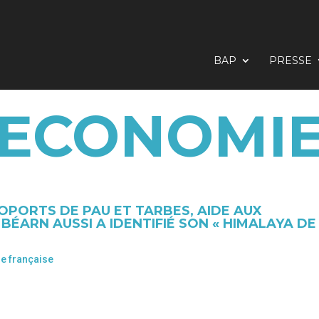
BAP
PRESSE
ECONOMI
PORTS DE PAU ET TARBES, AIDE AUX
 BÉARN AUSSI A IDENTIFIÉ SON « HIMALAYA DE
e française