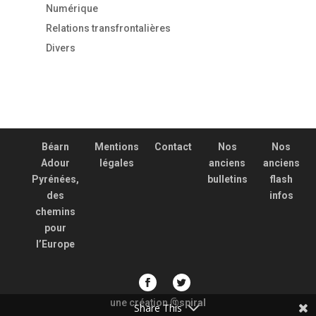
Numérique
Relations transfrontalières
Divers
Béarn
Mentions
Contact
Nos
Nos
Adour
légales
anciens
anciens
Pyrénées,
bulletins
flash
des
infos
chemins
pour
l’Europe
une création
spiral
@
Share This