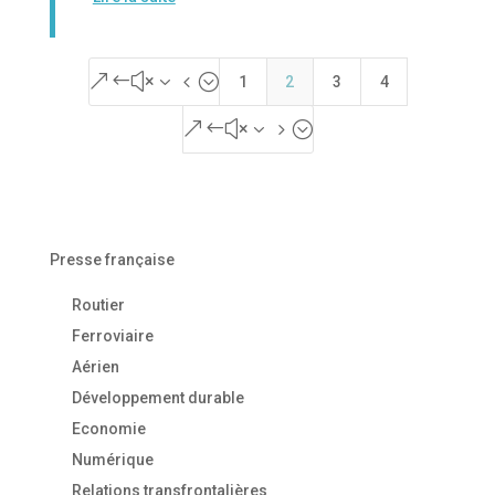
&#x34;
1
2
3
4
&#x35;
Presse française
Routier
Ferroviaire
Aérien
Développement durable
Economie
Numérique
Relations transfrontalières