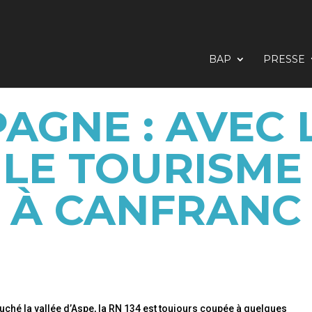
BAP
PRESSE
AGNE : AVEC 
 LE TOURISME 
À CANFRANC
uché la vallée d’Aspe, la RN 134 est toujours coupée à quelques