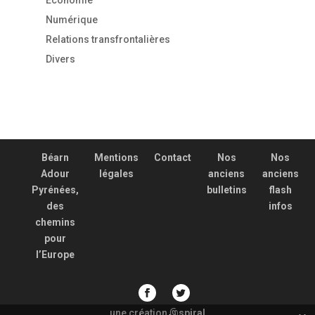
Economie
Numérique
Relations transfrontalières
Divers
Béarn
Mentions
Contact
Nos
Nos
Adour
légales
anciens
anciens
Pyrénées,
bulletins
flash
des
infos
chemins
pour
l’Europe
une création
spiral
@