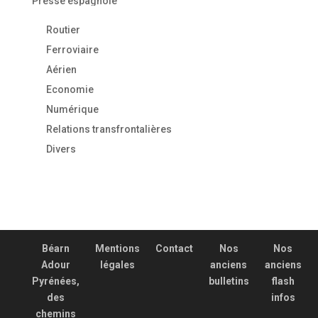
Presse espagnole
Routier
Ferroviaire
Aérien
Economie
Numérique
Relations transfrontalières
Divers
Béarn
Mentions
Contact
Nos
Nos
Adour
légales
anciens
anciens
Pyrénées,
bulletins
flash
des
infos
chemins