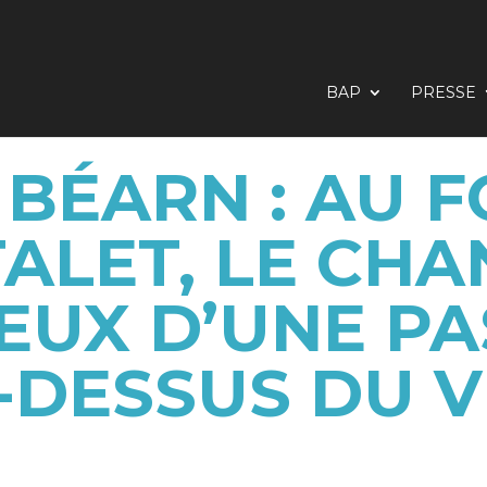
BAP
PRESSE
 BÉARN : AU 
ALET, LE CHA
EUX D’UNE P
-DESSUS DU V