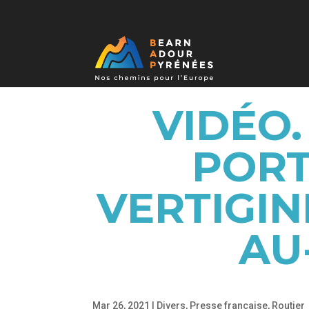
VIDÉO.
PORT
VERTIGIN
AU
Mar 26, 2021
|
Divers
,
Presse française
,
Routier