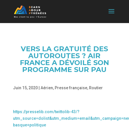
VERS LA GRATUITÉ DES
AUTOROUTES ? AIR
FRANCE A DÉVOILÉ SON
PROGRAMME SUR PAU
Juin 15, 2020
|
Aérien
,
Presse française
,
Routier
https://presselib.com/twittolib-43/?
utm_source=dolist&utm_medium=email&utm_campaign=news
basque+politique