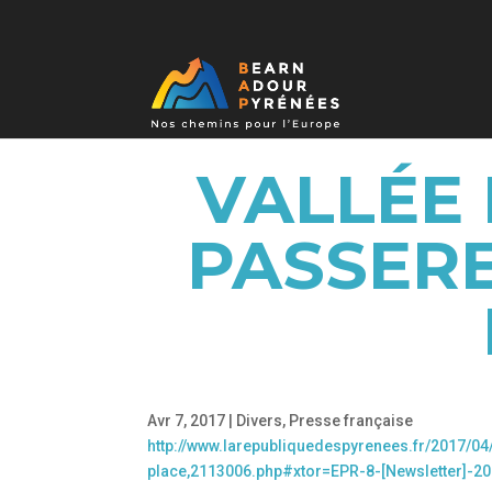
VALLÉE 
PASSERE
Avr 7, 2017
|
Divers
,
Presse française
http://www.larepubliquedespyrenees.fr/2017/04
place,2113006.php#xtor=EPR-8-[Newsletter]-2