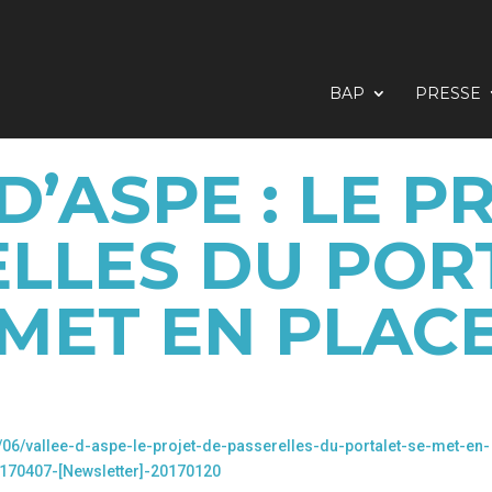
BAP
PRESSE
D’ASPE : LE P
LLES DU POR
MET EN PLAC
/06/vallee-d-aspe-le-projet-de-passerelles-du-portalet-se-met-en-
0170407-[Newsletter]-20170120