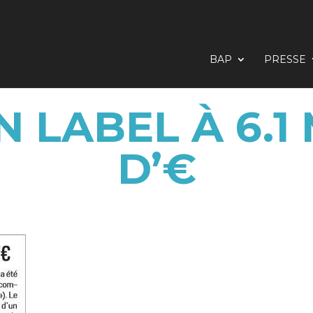
BAP
PRESSE
N LABEL À 6.1
D’€