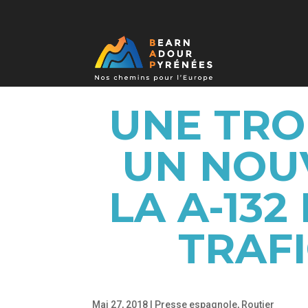
UNE TRO
UN NOU
LA A-132
TRAFI
Mai 27, 2018
|
Presse espagnole
,
Routier