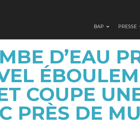
BAP
PRESSE
MBE D’EAU 
VEL ÉBOULEM
 ET COUPE UN
C PRÈS DE M