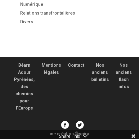
Numérique
Relations transfrontalières
Divers
Béarn
Mentions
Contact
Nos
Nos
Adour
légales
anciens
anciens
Pyrénées,
bulletins
flash
des
infos
chemins
pour
l’Europe
une création
spiral
@
Share This