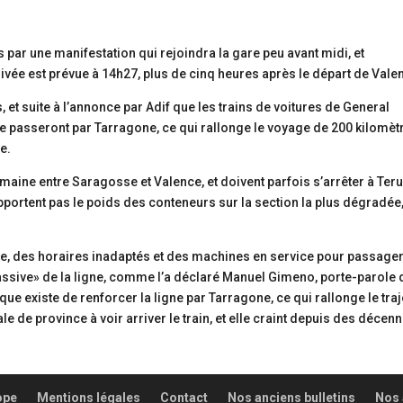
s par une manifestation qui rejoindra la gare peu avant midi, et
ivée est prévue à 14h27, plus de cinq heures après le départ de Vale
 et suite à l’annonce par Adif que les trains de voitures de General
 passeront par Tarragone, ce qui rallonge le voyage de 200 kilomèt
e.
emaine entre Saragosse et Valence, et doivent parfois s’arrêter à Teru
pportent pas le poids des conteneurs sur la section la plus dégradée,
aire, des horaires inadaptés et des machines en service pour passager
assive» de la ligne, comme l’a déclaré Manuel Gimeno, porte-parole 
sque existe de renforcer la ligne par Tarragone, ce qui rallonge le traj
le de province à voir arriver le train, et elle craint depuis des décen
ope
Mentions légales
Contact
Nos anciens bulletins
Nos 