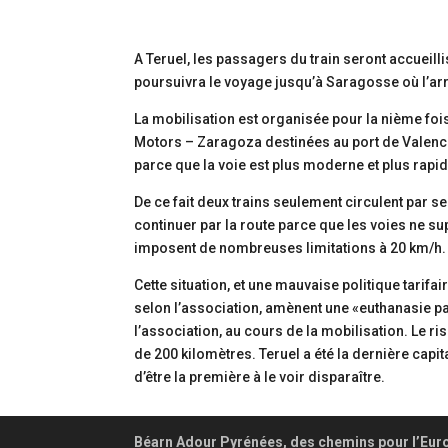
A Teruel, les passagers du train seront accueilli
poursuivra le voyage jusqu’à Saragosse où l’arr
La mobilisation est organisée pour la nième fois,
Motors – Zaragoza destinées au port de Valence
parce que la voie est plus moderne et plus rapid
De ce fait deux trains seulement circulent par s
continuer par la route parce que les voies ne su
imposent de nombreuses limitations à 20 km/h.
Cette situation, et une mauvaise politique tarif
selon l’association, amènent une «euthanasie p
l’association, au cours de la mobilisation. Le ri
de 200 kilomètres. Teruel a été la dernière capita
d’être la première à le voir disparaître.
Béarn Adour Pyrénées, des chemins pour l’Eur