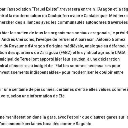
 l’association “Teruel Existe”, traversera en train l’Aragón et la ré
tral la modernisation du Couloir ferroviaire Cantabrique- Méditerr
 rechercher des alliances avec les communautés autonomes traversées
çu hier le soutien de tous les organismes sociaux aragonais, le prési
 Andrés Ciércoles, l’évêque de Teruel et Albarracin, Antonio Gómez
ion du Royaume d’Aragon d’origine médiévale, analogue au défenseu
tion des quartiers de Zaragoza (FABZ) et le syndicat agricole UAGA.
nicipal de Teruel ont apporté hier leur soutien à une déclaration
tral d’inscrire au budget de l’Etat les sommes nécessaires pour
t investissements indispensables» pour moderniser le couloir entre
lir une centaine de personnes, certaines d’entre elles vêtues comme i
 voie, selon une information de Efe.
ne manifestation dans la gare, avec l’espoir que d’autres gares sur l
 l’ont annoncé certaines localités comme Sagunto.