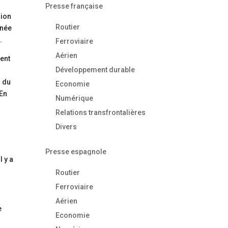
Presse française
gion
Routier
anée
.
Ferroviaire
Aérien
dent
Développement durable
r du
Economie
 En
Numérique
Relations transfrontalières
Divers
Presse espagnole
l y a
Routier
Ferroviaire
Aérien
e
Economie