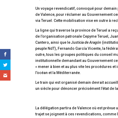
Un voyage revendicatif, convoqué pour demain par
de Valence, pour réclamer au Gouvernement cen
via Teruel. Cette mobilisation vise en outre à
La ligne qui traverse la province de Teruel a re
de l’organisation patronale Cepyme Teruel, Juan
Cantero, ainsi que le
Justicia de Aragón
(institut
peuple NdT), Fernando García Vicente, la fédéra
outre, tous les groupes politiques du conseil mu
institutionnelle demandant au Gouvernement cen
« mener à bien et au plus vite les procédures e
l’océan et la Méditerranée.
Le train qui est organisé demain devrait accueil
un siècle pour dénoncer précisément l’état de la
La délégation partira de Valence où est prévue u
trajet se joignent à ces revendications, comme