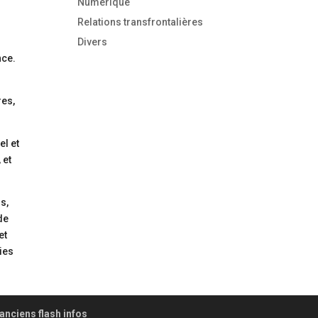
Numérique
Relations transfrontalières
Divers
nce.
res,
el et
 et
s,
de
et
nies
anciens flash infos