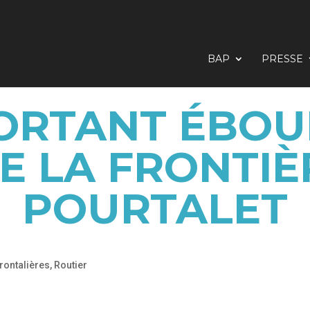
BAP
PRESSE
ORTANT ÉBO
E LA FRONTIÈ
POURTALET
frontalières
,
Routier