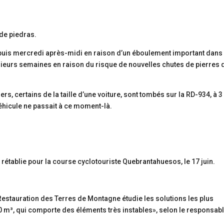
epuis mercredi après-midi en raison d’un éboulement important dans 
usieurs semaines en raison du risque de nouvelles chutes de pierres
ers, certains de la taille d’une voiture, sont tombés sur la RD-934, à 3
véhicule ne passait à ce moment-là.
 rétablie pour la course cyclotouriste Quebrantahuesos, le 17 juin.
Restauration des Terres de Montagne étudie les solutions les plus
00 m³, qui comporte des éléments très instables», selon le responsab