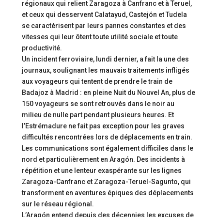
régionaux qui relient Zaragoza à Canfranc et à Teruel,
et ceux qui desservent Calatayud, Castejón et Tudela
se caractérisent par leurs pannes constantes et des
vitesses qui leur ôtent toute utilité sociale et toute
productivité.
Un incident ferroviaire, lundi dernier, a fait la une des
journaux, soulignant les mauvais traitements infligés
aux voyageurs qui tentent de prendre le train de
Badajoz à Madrid : en pleine Nuit du Nouvel An, plus de
150 voyageurs se sont retrouvés dans le noir au
milieu de nulle part pendant plusieurs heures. Et
l’Estrémadure ne fait pas exception pour les graves
difficultés rencontrées lors de déplacements en train.
Les communications sont également difficiles dans le
nord et particulièrement en Aragón. Des incidents à
répétition et une lenteur exaspérante sur les lignes
Zaragoza-Canfranc et Zaragoza-Teruel-Sagunto, qui
transforment en aventures épiques des déplacements
sur le réseau régional.
L’Aragón entend depuis des décennies les excuses de