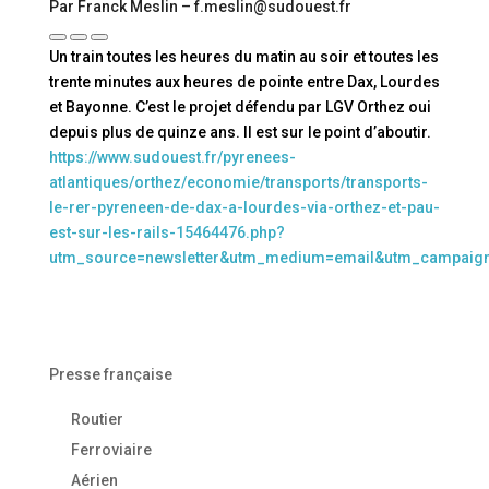
Par Franck Meslin – f.meslin@sudouest.fr
Un train toutes les heures du matin au soir et toutes les
trente minutes aux heures de pointe entre Dax, Lourdes
et Bayonne. C’est le projet défendu par LGV Orthez oui
depuis plus de quinze ans. Il est sur le point d’aboutir.
https://www.sudouest.fr/pyrenees-
atlantiques/orthez/economie/transports/transports-
le-rer-pyreneen-de-dax-a-lourdes-via-orthez-et-pau-
est-sur-les-rails-15464476.php?
utm_source=newsletter&utm_medium=email&utm_campaig
Presse française
Routier
Ferroviaire
Aérien