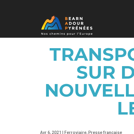
TRANSPO
SUR D
NOUVELL
L
Avr 6, 2021
|
Ferroviaire
,
Presse française