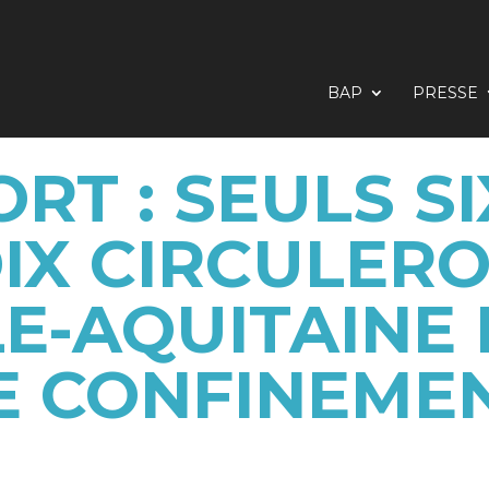
BAP
PRESSE
RT : SEULS SI
IX CIRCULER
E-AQUITAINE
E CONFINEME