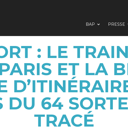
BAP
PRESSE
RT : LE TRAIN
PARIS ET LA 
 D’ITINÉRAIRE
 DU 64 SORT
TRACÉ