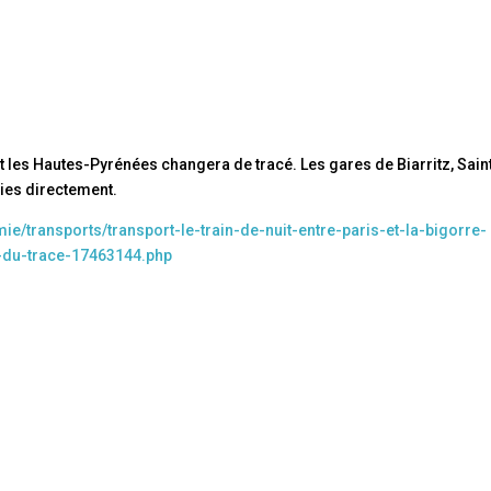
 et les Hautes-Pyrénées changera de tracé. Les gares de Biarritz, Sain
ies directement.
e/transports/transport-le-train-de-nuit-entre-paris-et-la-bigorre-
t-du-trace-17463144.php